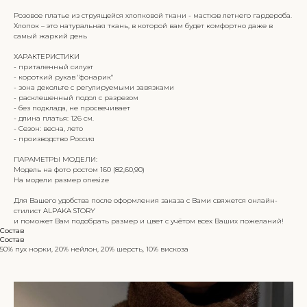
Розовое платье из струящейся хлопковой ткани - мастхэв летнего гардероба.
Хлопок – это натуральная ткань, в которой вам будет комфортно даже в
самый жаркий день
ХАРАКТЕРИСТИКИ
- приталенный силуэт
- короткий рукав "фонарик"
- зона декольте с регулируемыми завязками
- расклешенный подол с разрезом
- без подклада, не просвечивает
- длина платья: 126 см.
- Сезон: весна, лето
- производство Россия
ПАРАМЕТРЫ МОДЕЛИ:
Модель на фото ростом 160 (82,60,90)
На модели размер onesize
Для Вашего удобства после оформления заказа с Вами свяжется онлайн-
стилист ALPAKA STORY
и поможет Вам подобрать размер и цвет с учётом всех Ваших пожеланий!
Состав
Состав
50% пух норки, 20% нейлон, 20% шерсть, 10% вискоза