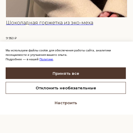
Шоколадная горжетка из эко-меха
Мо
Хит
Для
9 950
₽
1 89
Раз
Сос
Мы используем файлы cookie для обеспечения работы сайта, аналитики
посещаемости и улучшения вашего опыта.
Ухо
Подробнее — в нашей
Политике
.
Alp
Принять все
Отклонить необязательные
АДРЕСА МАГАЗИНОВ И КОНТАКТЫ
Сообщить о поступлении
Настроить
О НАС
ДОСТАВКА
ОПЛАТА
ВОЗВРАТЫ