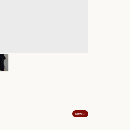
семпл