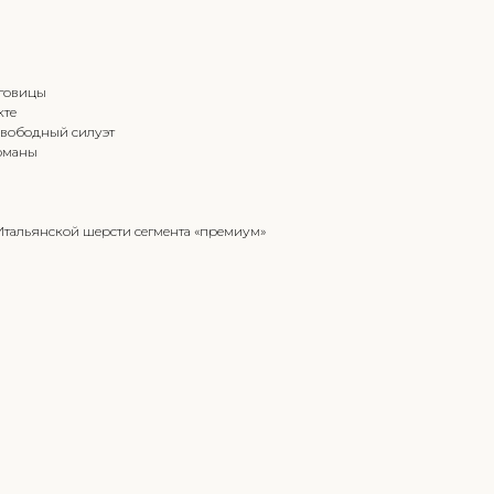
уговицы
кте
свободный силуэт
рманы
 Итальянской шерсти сегмента «премиум»