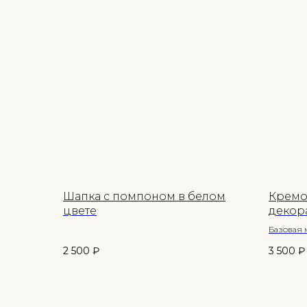
Шапка с помпоном в белом
Кремо
цвете
декор
Базовая 
элементо
2 500
₽
3 500
₽
весенне-
Состав и
нейлон, 
На шапке