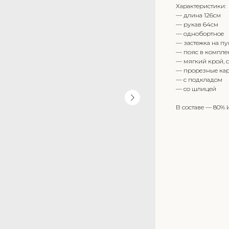
Характеристики:
— длина 126см
— рукав 64см
— однобортное
— застежка на п
— пояс в компле
— мягкий крой, 
— прорезные ка
— с подкладом
— со шлицей
В составе — 80%