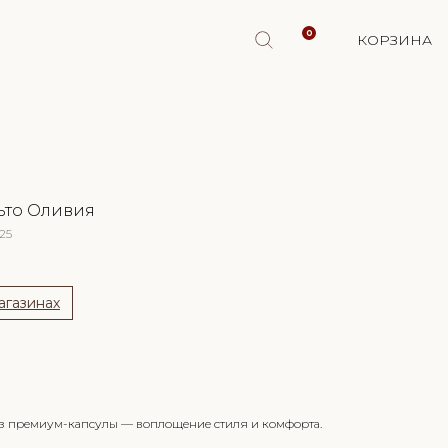
0
КОРЗИНА
ьто Оливия
 25
агазинах
 о поступлении
з премиум-капсулы — воплощение стиля и комфорта.