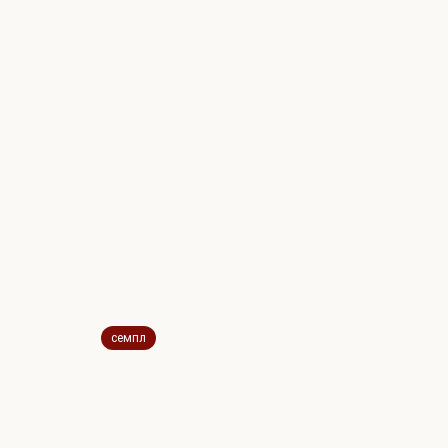
семпл