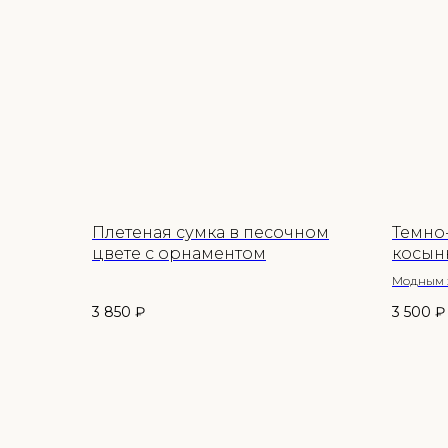
Плетеная сумка в песочном
Темно
цвете с орнаментом
косын
Модным х
зимы 202
3 850
₽
3 500
₽
Она выгл
шапки и 
Согревае
морозов.
стилизов
Alpaka S