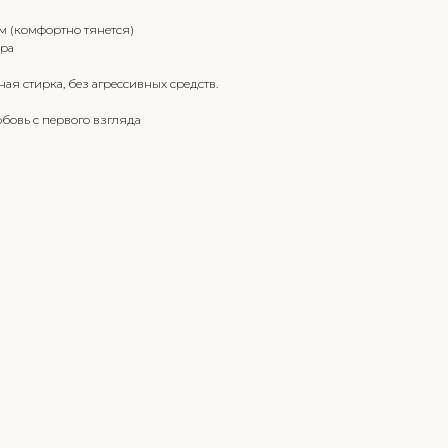
см (комфортно тянется)
ора
ная стирка, без агрессивных средств.
юбовь с первого взгляда