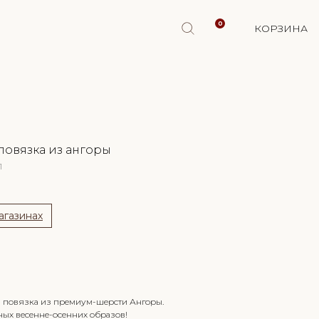
0
КОРЗИНА
повязка из ангоры
1
агазинах
 о поступлении
 - повязка из премиум-шерсти Ангоры.
ных весенне-осенних образов!