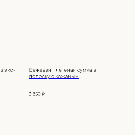
з эко-
Бежевая плетеная сумка в
полоску с кожаным
ремешком
3 850
₽