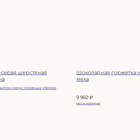
-серая шерстяная
Шоколадная горжетка и
ка
меха
итом среди головных уборов
5/6 стала косынка.
9 950
₽
ядит интереснее привычной
легко стилизуется.
т голову и уши, бережет волосы от
 А главное, косынку можно
ать по-разному.
tory — любовь с первого взгляда!