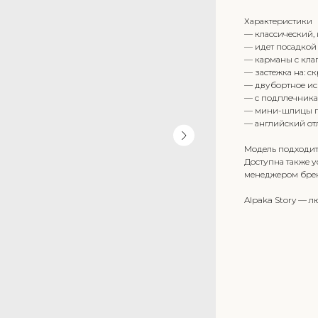
Характеристики
— классический, 
— идет посадкой 
— карманы с кла
— застежка на: 
— двубортное и
— с подплечник
— мини-шлицы п
— английский от
Модель подходит 
Доступна также у
менеджером бре
Alpaka Story — л