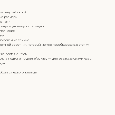
не оверсайз крой
«в размер»
панами
скрытую пуговицу + основную
сполнение
ами
о бокам на спинке
ложной воротник, который можно преобразовать в стойку
на рост: 162-175см
слуга подгона по длине/рукаву — для ее заказа свяжитесь с
нда
юбовь с первого взгляда