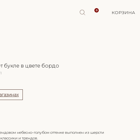
0
КОРЗИНА
т букле в цвете бордо
1
агазинах
 о поступлении
трендовом небесно-голубом оттенке выполнен из шерсти
 классики и трендов.