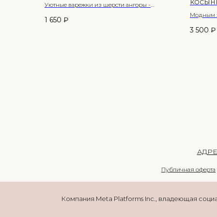
косын
Уютные варежки из шерсти ангоры -
отличное дополнение к вашем осенне-
Модным х
1 650
₽
зимним образам. Комфортно даже в самые
зимы 202
3 500
₽
сильные морозы.
Она выгл
Состав: 30% ангора 40% вискоза 30% шерсть
шапки и 
Согревае
морозов.
стилизов
Alpaka S
АДРЕ
Публичная оферта
Компания Meta Platforms Inc., владеющая соци