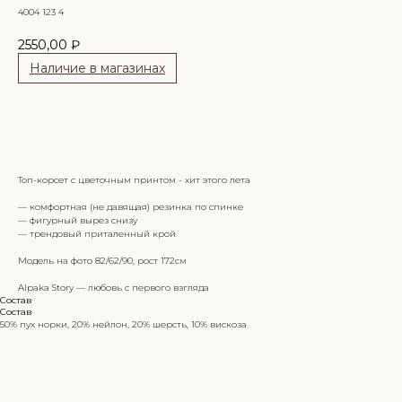
4004 123 4
2550,00
₽
Наличие в магазинах
Сообщить о поступлении
Топ-корсет с цветочным принтом - хит этого лета
— комфортная (не давящая) резинка по спинке
— фигурный вырез снизу
— трендовый приталенный крой
Модель на фото 82/62/90, рост 172см
Alpaka Story — любовь с первого взгляда
Состав
Состав
50% пух норки, 20% нейлон, 20% шерсть, 10% вискоза