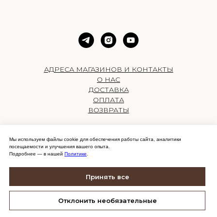
АДРЕСА МАГАЗИНОВ И КОНТАКТЫ
О НАС
ДОСТАВКА
ОПЛАТА
ВОЗВРАТЫ
Мы используем файлы cookie для обеспечения работы сайта, аналитики
Публичная оферта
посещаемости и улучшения вашего опыта.
Политика конфиденциальности
Подробнее — в нашей
Политике
.
Правила проведения мероприятий
Настройки cookie
Принять все
Отклонить необязательные
Компания Meta Platforms Inc., владеющая социальными сетями Facebook и