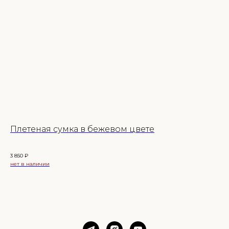
Плетеная сумка в бежевом цвете
Че
3 850
₽
1 89